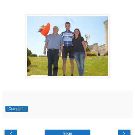
Compartir
‹
›
Inicio