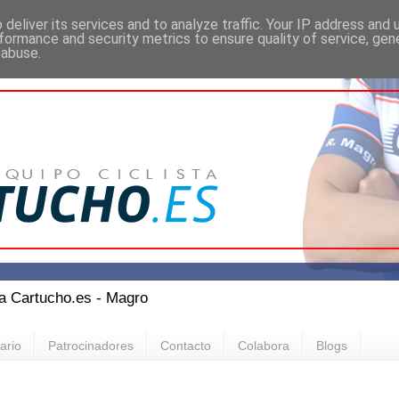
deliver its services and to analyze traffic. Your IP address and
formance and security metrics to ensure quality of service, ge
 abuse.
ta Cartucho.es - Magro
ario
Patrocinadores
Contacto
Colabora
Blogs