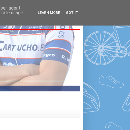
 user-agent
nerate usage
LEARN MORE
GOT IT