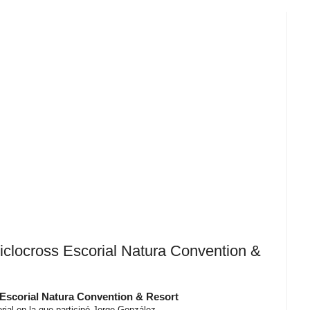
Ciclocross Escorial Natura Convention &
s Escorial Natura Convention & Resort
rial en la que participó Jorge González.