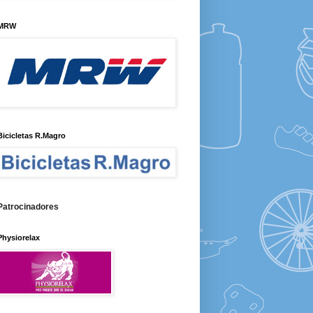
MRW
Bicicletas R.Magro
Patrocinadores
Physiorelax